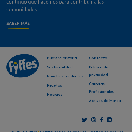
continuo que hacemos para contribuir a las
+353 42 933 5451
M1 Business Park
Courtlough
comunidades.
Balbriggan
Co. Dublin
SABER MÁS
K32 KV20
Ireland
Nuestra historia
Contacto
Sostenibilidad
Política de
Continente Europeo
privacidad
Nuestros productos
Carreras
Recetas
Fyffes International UK
Profesionales
Noticias
+44 1256 383 200
Houndmills Road
Activos de Marca
Houndmills Industrial Estate
Basingstoke, RG21 6XL
Hampshire
United Kingdom