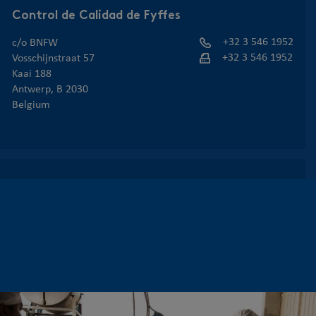
Control de Calidad de Fyffes
+32 3 546 1952
c/o BNFW
+32 3 546 1952
Vosschijnstraat 57
Kaai 188
Antwerp, B 2030
Belgium
Fyffes International SA - German Branch
+49 40 329 000
Stadthausbrücke 4,
+49 40 32900 199
20355 Hamburg, Germany
info@interweichert.de
https://www.fyffes.com/de