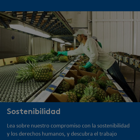
Reino Unido
Fyffes Tropical (Ireland) Ltd
+353 1 574 0070
M1 Business Park
Courtlough
Balbriggan
Co. Dublin
K32 KV20
Ireland
Sostenibilidad
Lea sobre nuestro compromiso con la sostenibilidad
Fyffes Limited
y los derechos humanos, y descubra el trabajo