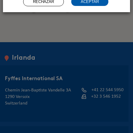
RECHAZAR
ACEPTAR
Irlanda
Fyffes International SA
+41 22 544 5950
Chemin Jean-Baptiste Vandelle 3A
+32 3 546 1952
1290 Versoix
Switzerland