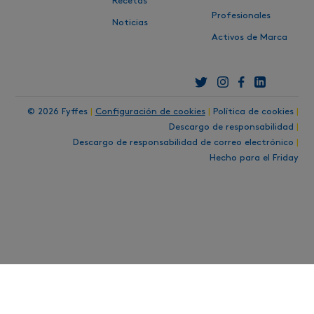
Recetas
Profesionales
Noticias
Activos de Marca
© 2026 Fyffes
|
Configuración de cookies
|
Política de cookies
|
Descargo de responsabilidad
|
Descargo de responsabilidad de correo electrónico
|
Hecho para el Friday