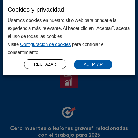
Cookies y privacidad
Usamos cookies en nuestro sitio web para brindarle la
experiencia más relevante. Al hacer clic en "Aceptar", acepta
el uso de todas las cookies.
El 100% de los trabajadores de Fyffes y de la
cadena de suministro recibirán capacitación
Visite
Configuración de cookies
para controlar el
sobre derechos humanos para 2030; el 100 % de
consentimiento..
los gerentes y empleados para 2025
RECHAZAR
ACEPTAR
Cero muertes o lesiones graves* relacionadas
con el trabajo para 2025