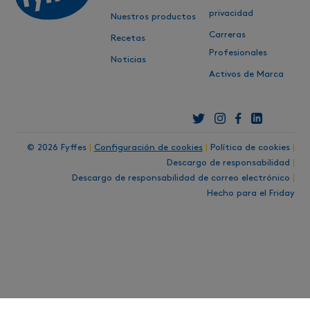
privacidad
Nuestros productos
Carreras
Recetas
Profesionales
Noticias
Activos de Marca
© 2026 Fyffes
|
Configuración de cookies
|
Política de cookies
|
Descargo de responsabilidad
|
Descargo de responsabilidad de correo electrónico
|
Hecho para el Friday