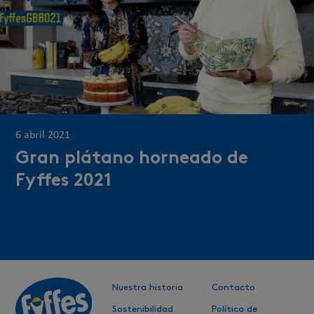
6 abril 2021
Gran plátano horneado de
Fyffes 2021
Nuestra historia
Contacto
Sostenibilidad
Política de