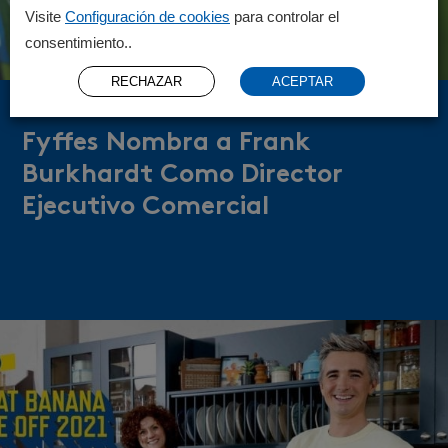
Visite
Configuración de cookies
para controlar el
consentimiento..
RECHAZAR
ACEPTAR
6 junio 2024
Fyffes Nombra a Frank
Burkhardt Como Director
Ejecutivo Comercial