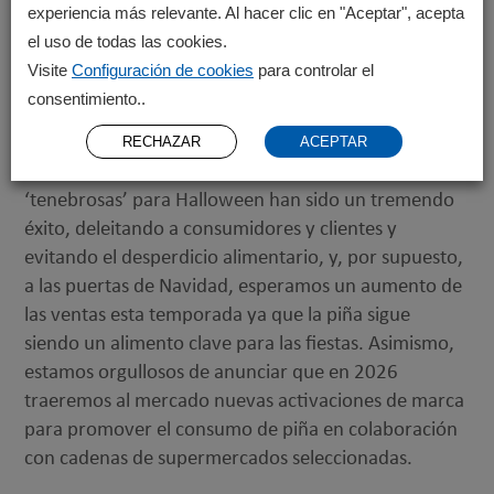
Alemania y Carrefour, España— las piñas Fyffes
experiencia más relevante. Al hacer clic en "Aceptar", acepta
Special Reserve se cultivan por expertos y se
el uso de todas las cookies.
cosechan en su punto óptimo; lo que las hace
Visite
Configuración de cookies
para controlar el
destacar por su tonalidad dorada más intensa, su
consentimiento..
sabor más dulce y su textura más jugosa.
RECHAZAR
ACEPTAR
Además, en los últimos años, nuestras piñas
‘tenebrosas’ para Halloween han sido un tremendo
éxito, deleitando a consumidores y clientes y
evitando el desperdicio alimentario, y, por supuesto,
a las puertas de Navidad, esperamos un aumento de
las ventas esta temporada ya que la piña sigue
siendo un alimento clave para las fiestas. Asimismo,
estamos orgullosos de anunciar que en 2026
traeremos al mercado nuevas activaciones de marca
para promover el consumo de piña en colaboración
con cadenas de supermercados seleccionadas.