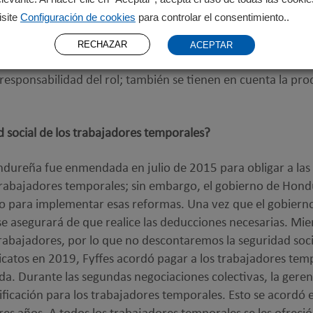
isite
Configuración de cookies
para controlar el consentimiento..
fes con el nivel de salario más bajo se les paga al menos el 
bajadores se les paga por encima del salario mínimo y el 
RECHAZAR
ACEPTAR
 por encima del salario digno. Los trabajadores ganan más se
 responsabilidad del rol; también se tienen en cuenta la pro
d social de los trabajadores temporales?
ondureña fue enmendada en julio de 2015 para obligar a las
 trabajadores temporales; sin embargo, el gobierno de Hond
o para implementar esas reformas. Una vez que el gobiern
e asegurará de que realice las deducciones necesarias. Mien
rabajadores, por lo que no descontaremos la seguridad socia
icatos en 2019, Fyffes acordó pagar a los trabajadores tem
da. Durante las segundas negociaciones colectivas, la gerenc
ficación para los trabajadores temporales. Esto se acordó