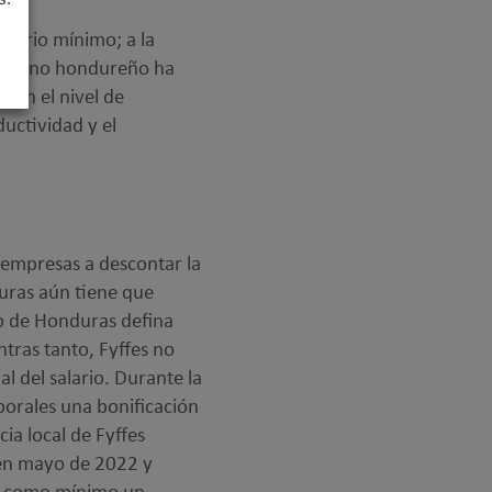
salario mínimo; a la
gobierno hondureño ha
gún el nivel de
ductividad y el
 empresas a descontar la
uras aún tiene que
o de Honduras defina
tras tanto, Fyffes no
l del salario. Durante la
porales una bonificación
ia local de Fyffes
 en mayo de 2022 y