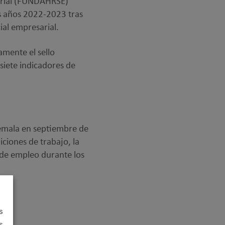
arial (FUNDAHRSE)
s años 2022-2023 tras
al empresarial.
mente el sello
iete indicadores de
emala en septiembre de
ciones de trabajo, la
 de empleo durante los
s
s.