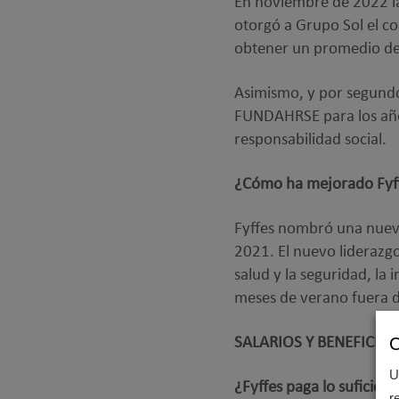
En noviembre de 2022 l
otorgó a Grupo Sol el c
obtener un promedio de 
Asimismo, y por segund
FUNDAHRSE para los años
responsabilidad social.
¿Cómo ha mejorado Fyffe
Fyffes nombró una nuev
2021. El nuevo liderazgo
salud y la seguridad, la
meses de verano fuera 
C
SALARIOS Y BENEFICIOS
U
¿Fyffes paga lo suficient
r