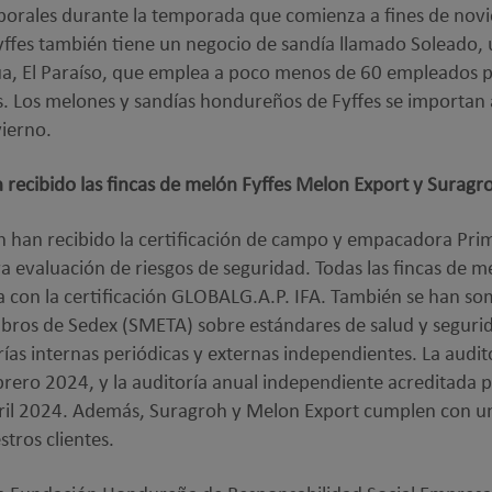
porales durante la temporada que comienza a fines de no
ffes también tiene un negocio de sandía llamado Soleado, 
ua, El Paraíso, que emplea a poco menos de 60 empleados 
. Los melones y sandías hondureños de Fyffes se importan 
vierno.
 recibido las fincas de melón Fyffes Melon Export y Suragr
 han recibido la certificación de campo y empacadora Pr
a evaluación de riesgos de seguridad. Todas las fincas de m
con la certificación GLOBALG.A.P. IFA. También se han som
ros de Sedex (SMETA) sobre estándares de salud y segurid
ías internas periódicas y externas independientes. La audit
ebrero 2024, y la auditoría anual independiente acreditada
bril 2024. Además, Suragroh y Melon Export cumplen con un
tros clientes.