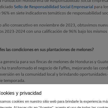
a Fundación Hondureña de Responsabilidad Social Empres
odiciado
Sello de Responsabilidad Social Empresarial
para lo
96% en siete indicadores temáticos de responsabilidad soci
o año consecutivo en noviembre de 2023, obtuvimos nueva
 2023-2024 con una calificación de 96% bajo los mismos s
s las condiciones en sus plantaciones de melones?
a gerencia para sus fincas de melones de Honduras y Guat
 ha transformado el negocio de Fyffes, mejorando las condi
 inversión en la comunidad local y brindando oportunidades
de temporada.
ookies y privacidad
samos cookies en nuestro sitio web para brindarle la experiencia má
e a los trabajadores?
elevante. Al hacer clic en "Aceptar", acepta el uso de todas las cookie