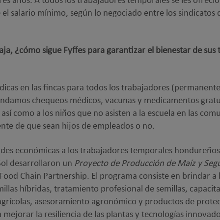
tres años. A todos los trabajadores temporales se les ofre
l salario mínimo, según lo negociado entre los sindicatos d
ja, ¿cómo sigue Fyffes para garantizar el bienestar de sus
édicas en las fincas para todos los trabajadores (permanent
indamos chequeos médicos, vacunas y medicamentos gratui
 así como a los niños que no asisten a la escuela en las com
nte de que sean hijos de empleados o no.
ades económicas a los trabajadores temporales hondureños
Sol desarrollaron un
Proyecto de Producción de Maíz y Seg
Food Chain Partnership. El programa consiste en brindar a
illas híbridas, tratamiento profesional de semillas, capacit
agrícolas, asesoramiento agronómico y productos de protecc
a mejorar la resiliencia de las plantas y tecnologías innovad