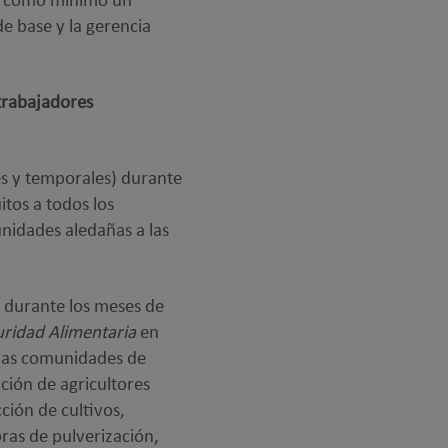
ció como mínimo un
e base y la gerencia
 trabajadores
es y temporales) durante
tos a todos los
unidades aledañas a las
 durante los meses de
uridad Alimentaria
en
 las comunidades de
ación de agricultores
ión de cultivos,
oras de pulverización,