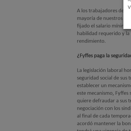
V
A los trabajadores de Fyf
mayoría de nuestros tra
fijado el salario mínimo
habilidad requerido y la
rendimiento.
¿Fyffes paga la segurida
La legislación laboral h
seguridad social de sus
establecer un mecanism
este mecanismo, Fyffes s
quiere defraudar a sus t
negociación con los sind
al final de cada tempora
acordó mantener la boni