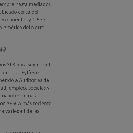
viembre hasta mediados
ubicado cerca del
permanentes y 1.577
a América del Norte
oh?
imusGFS para seguridad
elones de Fyffes en
etido a Auditorías de
ad, empleo, sociales y
oría interna más
 por APSCA más reciente
a variedad de las