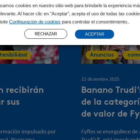
samos cookies en nuestro sitio web para brindarle la experiencia má
elevante. Al hacer clic en "Aceptar", acepta el uso de todas las cookie
isite
Configuración de cookies
para controlar el consentimiento..
RECHAZAR
ACEPTAR
tenibilidad
Anuncios
com
22 diciembre 2025
 recibirán
Banano Trudi’
r sus
de la categor
de valor de F
formación impulsado por
Fyffes se enorgullece d