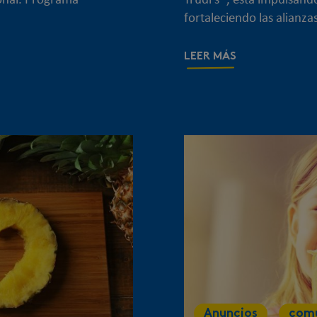
ional. Programa
Trudi’s®, está impulsand
fortaleciendo las alianza
LEER MÁS
Anuncios
com