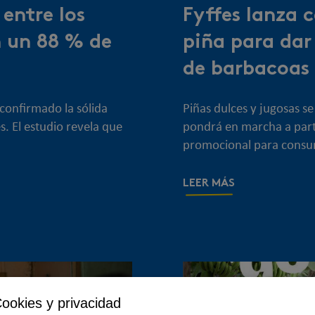
 entre los
Fyffes lanza 
n un 88 % de
piña para dar
de barbacoas
confirmado la sólida
Piñas dulces y jugosas se
. El estudio revela que
pondrá en marcha a part
promocional para consum
LEER MÁS
ookies y privacidad