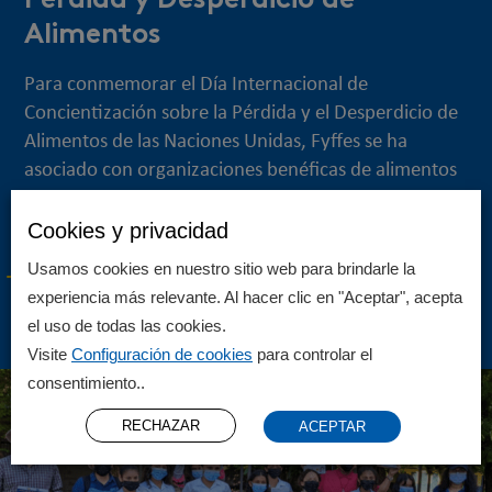
Pérdida y Desperdicio de
Alimentos
Para conmemorar el Día Internacional de
Concientización sobre la Pérdida y el Desperdicio de
Alimentos de las Naciones Unidas, Fyffes se ha
asociado con organizaciones benéficas de alimentos
en...
Cookies y privacidad
LEER MÁS
Usamos cookies en nuestro sitio web para brindarle la
experiencia más relevante. Al hacer clic en "Aceptar", acepta
el uso de todas las cookies.
Visite
Configuración de cookies
para controlar el
consentimiento..
RECHAZAR
ACEPTAR