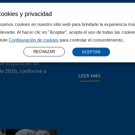
1 mayo 2020
ookies y privacidad
ión y
COVID-19: pr
samos cookies en nuestro sitio web para brindarle la experiencia má
 Derechos
empleados tod
elevante. Al hacer clic en "Aceptar", acepta el uso de todas las cookie
isite
Configuración de cookies
para controlar el consentimiento..
En el Día del Trabajo de
empleados por su sólido
RECHAZAR
ACEPTAR
ar los derechos
mantenerse a salvo y pro
de Impacto en los
de 2020, conforme a
LEER MÁS