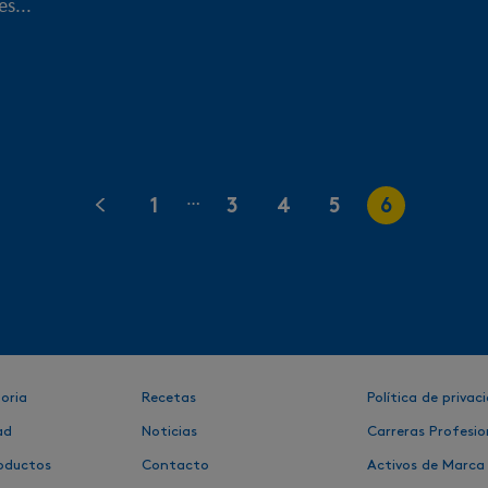
s...
…
1
3
4
5
6
oria
Recetas
Política de privac
ad
Noticias
Carreras Profesio
oductos
Contacto
Activos de Marca