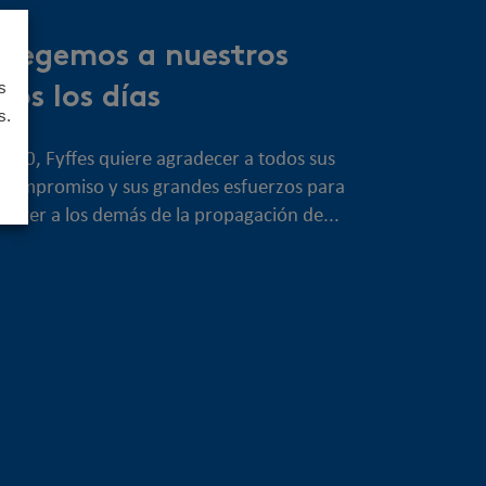
otegemos a nuestros
s
os los días
s.
 2020, Fyffes quiere agradecer a todos sus
 compromiso y sus grandes esfuerzos para
teger a los demás de la propagación de...